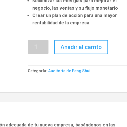
Maximizar las energías para mejorar el
negocio, las ventas y su flujo monetario
Crear un plan de acción para una mayor
rentabilidad de la empresa
Auditoria
Añadir al carrito
de
Negocios(
1
Categoría:
Auditoría de Feng Shui
a
2
socios)
cantidad
ión adecuada de tu nueva empresa, basándonos en las